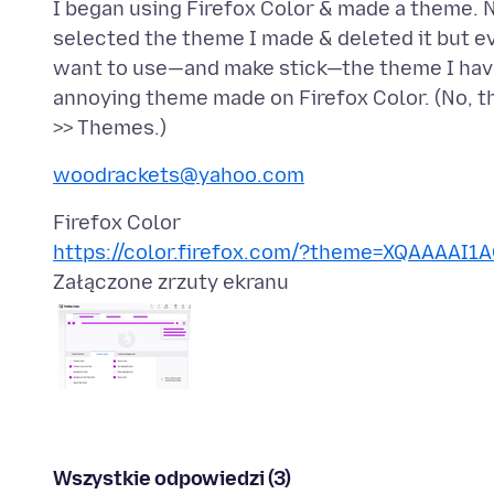
I began using Firefox Color & made a theme. N
selected the theme I made & deleted it but e
want to use—and make stick—the theme I have 
annoying theme made on Firefox Color. (No, 
woodrackets@yahoo.com
https://color.firefox.com/?theme=XQAAAA
Załączone zrzuty ekranu
Wszystkie odpowiedzi (3)