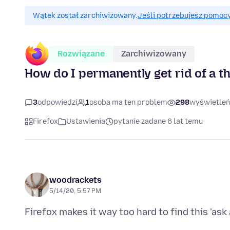
Wątek został zarchiwizowany.
Jeśli potrzebujesz pomocy
Rozwiązane
Zarchiwizowany
How do I permanently get rid of a 
3
odpowiedzi
1
osoba ma ten problem
298
wyświetleń
Firefox
Ustawienia
pytanie zadane 6 lat temu
woodrackets
5/14/20, 5:57 PM