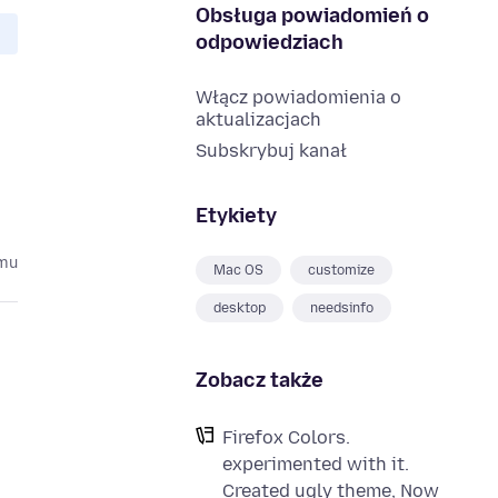
Obsługa powiadomień o
odpowiedziach
Włącz powiadomienia o
aktualizacjach
Subskrybuj kanał
Etykiety
emu
Mac OS
customize
desktop
needsinfo
Zobacz także
Firefox Colors.
experimented with it.
Created ugly theme, Now