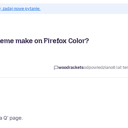
, zadaj nowe pytanie.
theme make on Firefox Color?
woodrackets
odpowiedziano
6 lat t