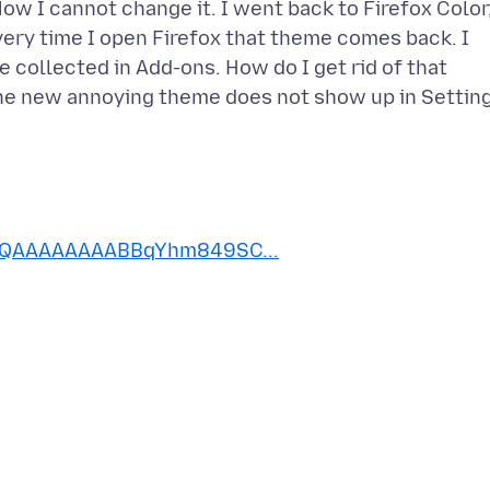
ow I cannot change it. I went back to Firefox Color
very time I open Firefox that theme comes back. I
collected in Add-ons. How do I get rid of that
the new annoying theme does not show up in Settin
I1AQAAAAAAAABBqYhm849SC...