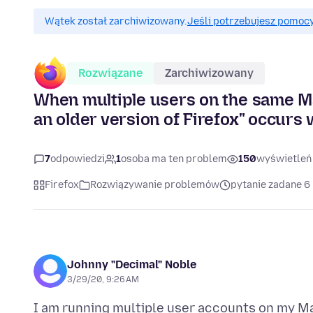
Wątek został zarchiwizowany.
Jeśli potrzebujesz pomocy
Rozwiązane
Zarchiwizowany
When multiple users on the same Ma
an older version of Firefox" occurs
7
odpowiedzi
1
osoba ma ten problem
150
wyświetleń
Firefox
Rozwiązywanie problemów
pytanie zadane 6
Johnny "Decimal" Noble
3/29/20, 9:26 AM
I am running multiple user accounts on my Ma