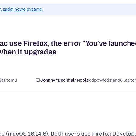
, zadaj nowe pytanie.
c use Firefox, the error "You've launch
 when it upgrades
 lat temu
Johnny "Decimal" Noble
odpowiedziano
6 lat t
c (macOS 10.14.6). Both users use Firefox Develop