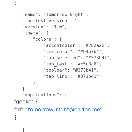
   "name": "Tomorrow Night",

   "manifest_version": 2,

   "version": "1.0",

   "theme": {

       "colors": {

           "accentcolor": "#282a2e",

           "textcolor": "#b4b7b4",

           "tab_selected": "#373b41",

           "tab_text": "#c5c8c6",

           "toolbar": "#373b41",

           "tab_line": "#373b41"

       }

   },

"gecko": {
"id": "
tomorrow-night@carlos.me
"