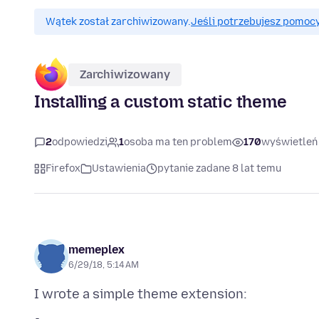
Wątek został zarchiwizowany.
Jeśli potrzebujesz pomocy
Zarchiwizowany
Installing a custom static theme
2
odpowiedzi
1
osoba ma ten problem
170
wyświetleń
Firefox
Ustawienia
pytanie zadane 8 lat temu
memeplex
6/29/18, 5:14 AM