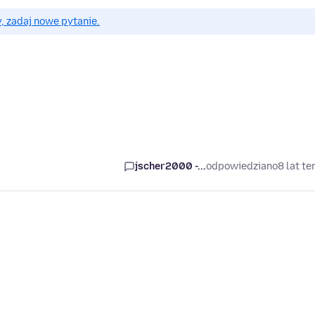
, zadaj nowe pytanie.
jscher2000 -...
odpowiedziano
8 lat t