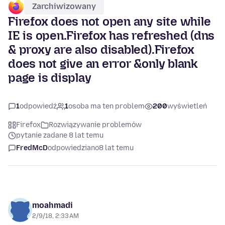
Zarchiwizowany
Firefox does not open any site while
IE is open.Firefox has refreshed (dns
& proxy are also disabled).Firefox
does not give an error &only blank
page is display
1
odpowiedź
1
osoba ma ten problem
200
wyświetleń
Firefox
Rozwiązywanie problemów
pytanie zadane 8 lat temu
FredMcD
odpowiedziano
8 lat temu
moahmadi
2/9/18, 2:33 AM