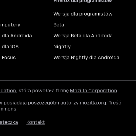
Firefox dla programistów
Wersja dla programistów
komputery
Beta
 dla Androida
Wersja Beta dla Androida
 dla iOS
Nightly
a Focus
Wersja Nightly dla Androida
ndation
, która powołała firmę
Mozilla Corporation
.
posiadają poszczególni autorzy mozilla.org. Treść
ommons
.
steczka
Kontakt