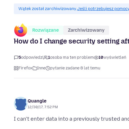
Wątek został zarchiwizowany.
Jeśli potrzebujesz pomocy
Rozwiązane
Zarchiwizowany
How do I change security setting af
5
odpowiedzi
1
osoba ma ten problem
10
wyświetleń
Firefox
Inne
pytanie zadane 8 lat temu
Quangle
12/30/17, 7:52 PM