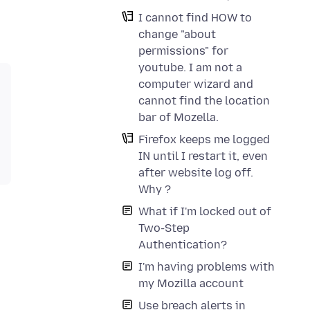
I cannot find HOW to
change "about
permissions" for
youtube. I am not a
computer wizard and
cannot find the location
bar of Mozella.
Firefox keeps me logged
IN until I restart it, even
after website log off.
Why ?
What if I'm locked out of
Two-Step
Authentication?
I'm having problems with
my Mozilla account
Use breach alerts in