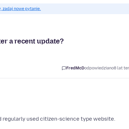
, zadaj nowe pytanie.
ter a recent update?
FredMcD
odpowiedziano
8 lat t