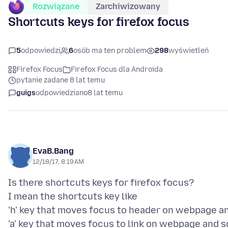
Rozwiązane
Zarchiwizowany
Shortcuts keys for firefox focus
5
odpowiedzi
6
osób ma ten problem
298
wyświetleń
Firefox Focus
Firefox Focus dla Androida
pytanie zadane 8 lat temu
guigs
odpowiedziano
8 lat temu
EvaB.Bang
12/18/17, 8:19 AM
Is there shortcuts keys for firefox focus?
I mean the shortcuts key like
'h' key that moves focus to header on webpage a
'a' key that moves focus to link on webpage and s