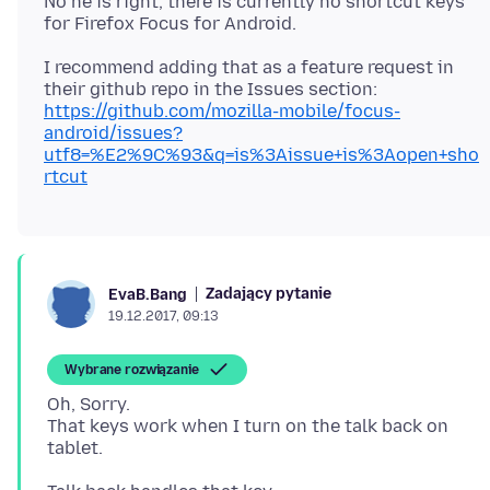
No he is right, there is currently no shortcut keys
I recommend adding that as a feature request in
their github repo in the Issues section:
https://github.com/mozilla-mobile/focus-
android/issues?
utf8=%E2%9C%93&q=is%3Aissue+is%3Aopen+sho
rtcut
Zadający pytanie
EvaB.Bang
19.12.2017, 09:13
Wybrane rozwiązanie
Oh, Sorry.
That keys work when I turn on the talk back on