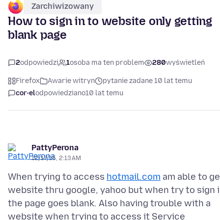
Zarchiwizowany
How to sign in to website only getting
blank page
2
odpowiedzi
1
osoba ma ten problem
280
wyświetleń
Firefox
Awarie witryn
pytanie zadane 10 lat temu
cor-el
odpowiedziano
10 lat temu
PattyPerona
12/17/15, 2:13 AM
When trying to access
hotmail.com
am able to ge
website thru google, yahoo but when try to sign 
the page goes blank. Also having trouble with a
website when trying to access it Service