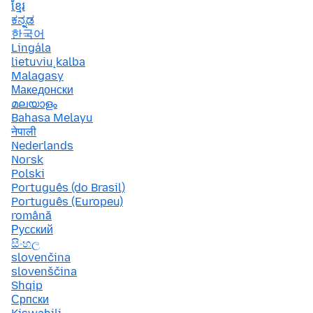
ខ្មែរ
ಕನ್ನಡ
한국어
Lingála
lietuvių kalba
Malagasy
Македонски
മലയാളം
Bahasa Melayu
नेपाली
Nederlands
Norsk
Polski
Português (do Brasil)
Português (Europeu)
română
Русский
සිංහල
slovenčina
slovenščina
Shqip
Српски