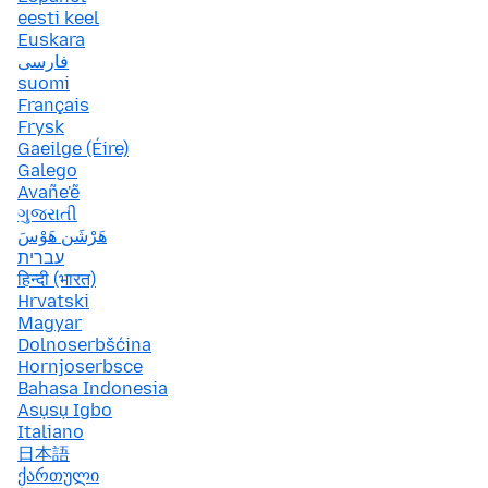
eesti keel
Euskara
فارسی
suomi
Français
Frysk
Gaeilge (Éire)
Galego
Avañe'ẽ
ગુજરાતી
هَرْشَن هَوْسَ
עברית
हिन्दी (भारत)
Hrvatski
Magyar
Dolnoserbšćina
Hornjoserbsce
Bahasa Indonesia
Asụsụ Igbo
Italiano
日本語
ქართული