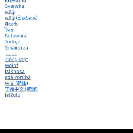
Kiswahili
Svenska
தமிழ்
தமிழ் (இலங்கை)
తెలుగు
ไทย
Setswana
Türkçe
Українська
اُردو
Tiếng Việt
Wolof
isiXhosa
èdè Yorùbá
中文 (简体)
正體中文 (繁體)
isiZulu