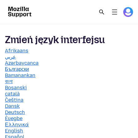
Zmień język interfejsu
Afrikaans
عربي
Azərbaycanca
Български
Bamanankan
বাংলা
Bosanski
català
Čeština
Dansk
Deutsch
Èʋegbe
Ελληνικά
English
Español