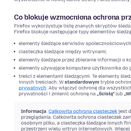
Co blokuje wzmocniona ochrona pr
Firefox wykorzystuje listę znanych skryptów śled
Firefox blokuje następujące typy elementów śledzą
elementy śledzące serwisów społecznościowych
ciasteczka śledzące między witrynami,
elementy śledzące przez zbieranie informacji o ko
elementy używające komputera użytkownika do 
treści z elementami śledzącymi. Te elementy śled
innych treściach. W
standardowym
trybie ochron
prywatnych
. Aby włączyć ochronę dla wszystkich
prywatności i zmienić ochronę na
„Ścisłą”
lub
„W
Informacja
.
Całkowita ochrona ciasteczek
jest 
przeglądania. Całkowita ochrona ciasteczek za
osobnym pliku, a ciasteczka śledzące innych f
przestrzeni wielu witryn internetowych. Więcej 