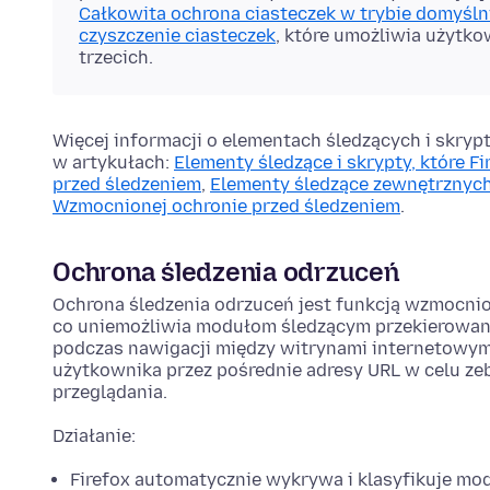
Całkowita ochrona ciasteczek w trybie domyśl
czyszczenie ciasteczek
, które umożliwia użytko
trzecich.
Więcej informacji o elementach śledzących i skryp
w artykułach:
Elementy śledzące i skrypty, które 
przed śledzeniem
,
Elementy śledzące zewnętrznych
Wzmocnionej ochronie przed śledzeniem
.
Ochrona śledzenia odrzuceń
Ochrona śledzenia odrzuceń jest funkcją wzmocni
co uniemożliwia modułom śledzącym przekierowani
podczas nawigacji między witrynami internetowymi
użytkownika przez pośrednie adresy URL w celu zeb
przeglądania.
Działanie:
Firefox automatycznie wykrywa i klasyfikuje mo