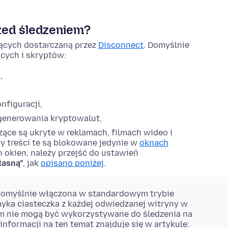
zed śledzeniem?
zących dostarczaną przez
Disconnect
. Domyślnie
cych i skryptów:
,
nfiguracji,
generowania kryptowalut,
zące są ukryte w reklamach, filmach wideo i
y treści te są blokowane jedynie w
oknach
 okien, należy przejść do ustawień
łasną”
, jak
opisano poniżej
.
domyślnie włączona w standardowym trybie
myka ciasteczka z każdej odwiedzanej witryny w
irm nie mogą być wykorzystywane do śledzenia na
informacji na ten temat znajduje się w artykule: