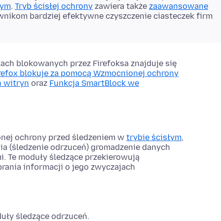
nym
.
Tryb ścisłej ochrony
zawiera także
zaawansowane
wnikom bardziej efektywne czyszczenie ciasteczek firm
tach blokowanych przez Firefoksa znajduje się
Firefox blokuje za pomocą Wzmocnionej ochrony
 witryn
oraz
Funkcja SmartBlock we
onej ochrony przed śledzeniem w
trybie ścisłym
,
a (śledzenie odrzuceń) gromadzenie danych
. Te moduły śledzące przekierowują
rania informacji o jego zwyczajach
duły śledzące odrzuceń.