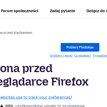
Forum społeczności
Zadaj pytanie
Dołącz do 
 przed śledzeniem...
Pobierz Firefoksa
Systemy i języki
Co nowego?
Prywatno
ona przed
glądarce Firefox
websites use to track your preferences
)
69%
użytkowników uznało to za pomocne