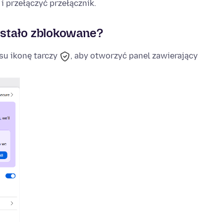
i przełączyć przełącznik.
zostało zblokowane?
esu ikonę tarczy
, aby otworzyć panel zawierający