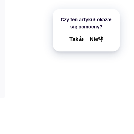
Czy ten artykuł okazał
się pomocny?
Tak👍
Nie👎