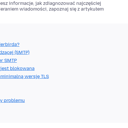
iesz informacje, jak zdiagnozować najczęściej
ieraniem wiadomości, zapoznaj się z artykułem
derbirda?
dzącej (SMTP)
wer SMTP
 jest blokowana
 minimalną wersję TLS
ły problemu