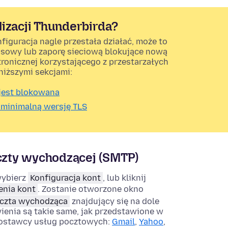
lizacji Thunderbirda?
nfiguracja nagle przestała działać, może to
sowy lub zaporę sieciową blokujące nową
ronicznej korzystającego z przestarzałych
niższymi sekcjami:
jest blokowana
 minimalną wersję TLS
zty wychodzącej (SMTP)
wybierz
Konfiguracja kont
, lub kliknij
enia kont
. Zostanie otworzone okno
czta wychodząca
znajdujący się na dole
wienia są takie same, jak przedstawione w
dostawcy usług pocztowych:
Gmail
,
Yahoo
,