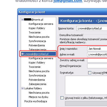
wiadomości z konta
joe@gmail.com
, używając s