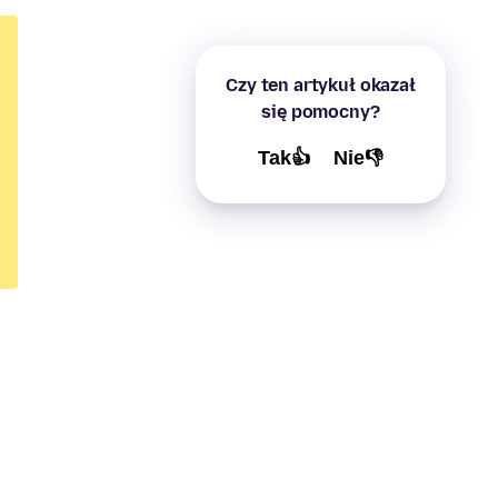
Czy ten artykuł okazał
się pomocny?
Tak👍
Nie👎