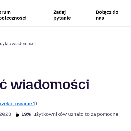
orum
Zadaj
Dołącz do
połeczności
pytanie
nas
syłać wiadomości
ać wiadomości
rzekierowanie 1
)
.2023
19%
użytkowników uznało to za pomocne