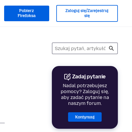
Pobierz
Zaloguj się/Zarejestruj
Firefoksa
się
Zadaj pytanie
Nadal potrzebujesz
pomocy? Zaloguj się,
aby zadać pytanie na
naszym forum.
Kontynuuj