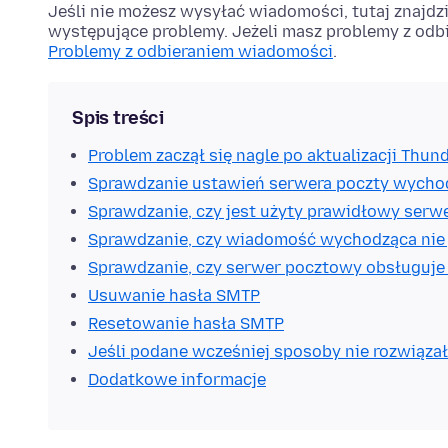
Jeśli nie możesz wysyłać wiadomości, tutaj znajdz
występujące problemy. Jeżeli masz problemy z odb
Problemy z odbieraniem wiadomości
.
Spis treści
Problem zaczął się nagle po aktualizacji Thun
Sprawdzanie ustawień serwera poczty wycho
Sprawdzanie, czy jest użyty prawidłowy ser
Sprawdzanie, czy wiadomość wychodząca nie
Sprawdzanie, czy serwer pocztowy obsługuje
Usuwanie hasła SMTP
Resetowanie hasła SMTP
Jeśli podane wcześniej sposoby nie rozwiąza
Dodatkowe informacje