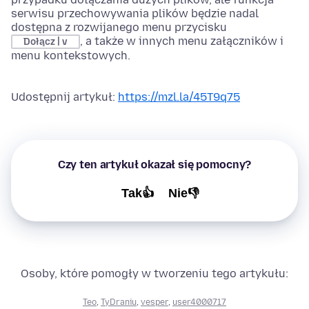
serwisu przechowywania plików będzie nadal
dostępna z rozwijanego menu przycisku
, a także w innych menu załączników i
Dołącz | v
menu kontekstowych.
Udostępnij artykuł:
https://mzl.la/45T9q75
Czy ten artykuł okazał się pomocny?
Tak👍
Nie👎
Osoby, które pomogły w tworzeniu tego artykułu:
Teo
,
TyDraniu
,
vesper
,
user4000717