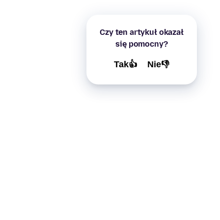
Czy ten artykuł okazał
się pomocny?
Tak👍
Nie👎