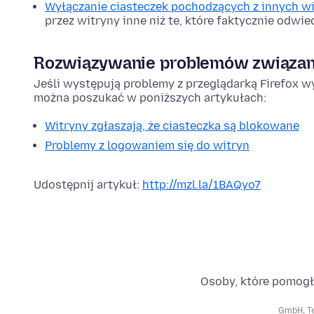
Wyłączanie ciasteczek pochodzących z innych w
przez witryny inne niż te, które faktycznie odwie
Rozwiązywanie problemów związany
Jeśli występują problemy z przeglądarką Firefox 
można poszukać w poniższych artykułach:
Witryny zgłaszają, że ciasteczka są blokowane
Problemy z logowaniem się do witryn
Udostępnij artykuł:
http://mzl.la/1BAQyo7
Osoby, które pomogł
GmbH
,
T