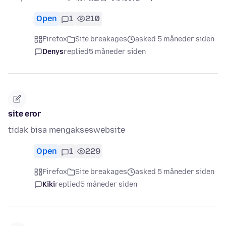
Open
1
210
Firefox
Site breakages
asked 5 måneder siden
Denys
replied
5 måneder siden
site eror
tidak bisa mengakseswebsite
Open
1
229
Firefox
Site breakages
asked 5 måneder siden
Kiki
replied
5 måneder siden