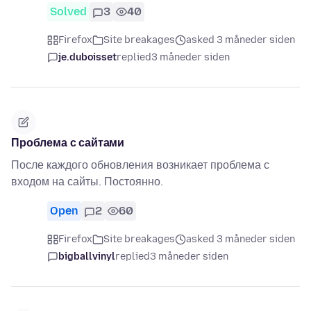
Solved
3
40
Firefox
Site breakages
asked 3 måneder siden
je.duboisset
replied
3 måneder siden
Проблема с сайтами
После каждого обновления возникает проблема с
входом на сайты. Постоянно.
Open
2
60
Firefox
Site breakages
asked 3 måneder siden
bigballvinyl
replied
3 måneder siden