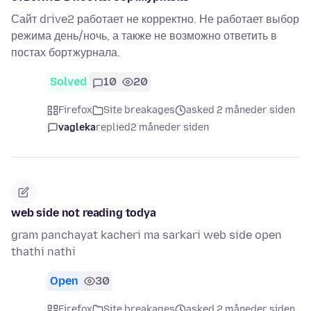
Сайт drive2 работает не корректно. Не работает выбор
режима день/ночь, а также не возможно ответить в
постах бортжурнала.
Solved
10
20
Firefox
Site breakages
asked 2 måneder siden
vagleka
replied
2 måneder siden
web side not reading todya
gram panchayat kacheri ma sarkari web side open
thathi nathi
Open
30
Firefox
Site breakages
asked 2 måneder siden