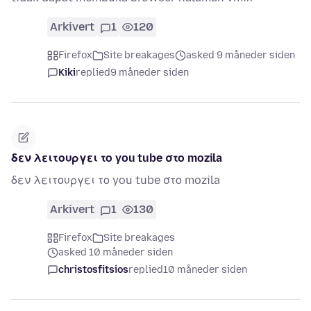
Arkivert
1
120
Firefox
Site breakages
asked 9 måneder siden
Kiki
replied
9 måneder siden
δεν λειτουργει το you tube στο mozila
δεν λειτουργει το you tube στο mozila
Arkivert
1
130
Firefox
Site breakages
asked 10 måneder siden
christosfitsios
replied
10 måneder siden