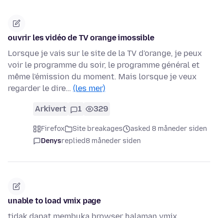
ouvrir les vidéo de TV orange imossible
Lorsque je vais sur le site de la TV d'orange, je peux
voir le programme du soir, le programme général et
même l'émission du moment. Mais lorsque je veux
regarder le dire…
(les mer)
Arkivert
1
329
Firefox
Site breakages
asked 8 måneder siden
Denys
replied
8 måneder siden
unable to load vmix page
tidak dapat membuka browser halaman vmix