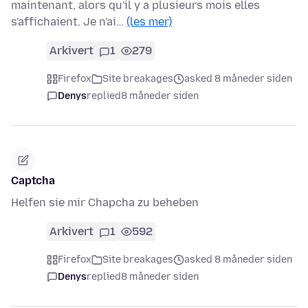
maintenant, alors qu'il y a plusieurs mois elles
s'affichaient. Je n'ai…
(les mer)
Arkivert
1
279
Firefox
Site breakages
asked 8 måneder siden
Denys
replied
8 måneder siden
Captcha
Helfen sie mir Chapcha zu beheben
Arkivert
1
592
Firefox
Site breakages
asked 8 måneder siden
Denys
replied
8 måneder siden