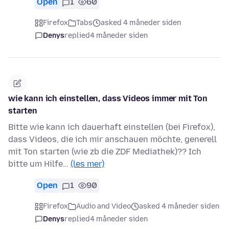
Open
1
60
Firefox
Tabs
asked 4 måneder siden
Denys
replied
4 måneder siden
wie kann ich einstellen, dass Videos immer mit Ton
starten
Bitte wie kann ich dauerhaft einstellen (bei Firefox),
dass Videos, die ich mir anschauen möchte, generell
mit Ton starten (wie zb die ZDF Mediathek)?? Ich
bitte um Hilfe…
(les mer)
Open
1
90
Firefox
Audio and Video
asked 4 måneder siden
Denys
replied
4 måneder siden