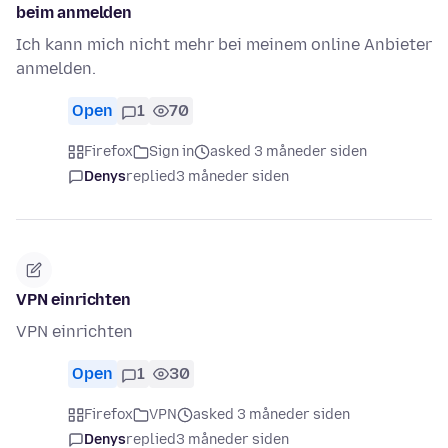
beim anmelden
Ich kann mich nicht mehr bei meinem online Anbieter
anmelden.
Open
1
70
Firefox
Sign in
asked 3 måneder siden
Denys
replied
3 måneder siden
VPN einrichten
VPN einrichten
Open
1
30
Firefox
VPN
asked 3 måneder siden
Denys
replied
3 måneder siden