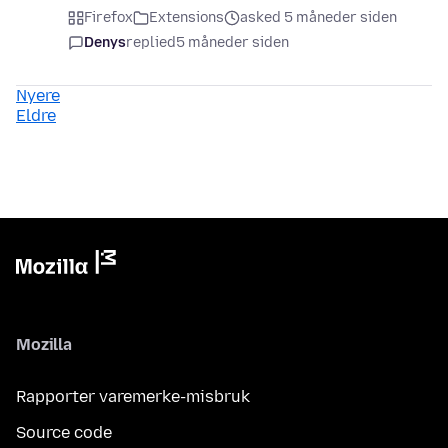
Firefox
Extensions
asked 5 måneder siden
Denys
replied
5 måneder siden
Nyere
Eldre
Mozilla
Rapporter varemerke-misbruk
Source code