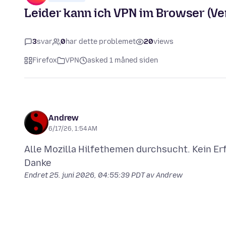
Leider kann ich VPN im Browser (Vers
3
svar
0
har dette problemet
20
views
Firefox
VPN
asked 1 måned siden
Andrew
6/17/26, 1:54 AM
Alle Mozilla Hilfethemen durchsucht. Kein Erfo
Endret
25. juni 2026, 04:55:39 PDT
av Andrew