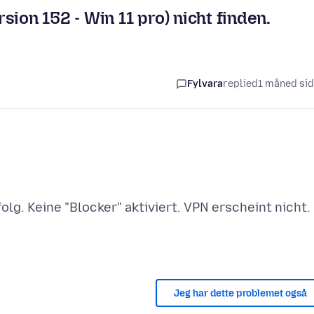
ion 152 - Win 11 pro) nicht finden.
Fylvara
replied
1 måned si
lg. Keine "Blocker" aktiviert. VPN erscheint nicht.
Jeg har dette problemet også