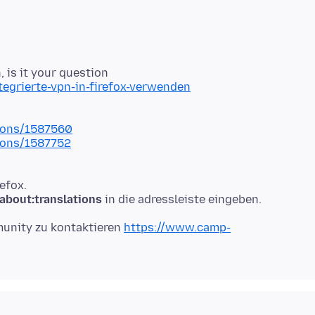
tegrierte-vpn-in-firefox-verwenden
tions/1587560
tions/1587752
efox.
about:translations
munity zu kontaktieren
https://www.camp-