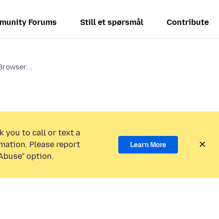
munity Forums
Still et spørsmål
Contribute
Browser...
 you to call or text a
mation. Please report
Learn More
Abuse” option.