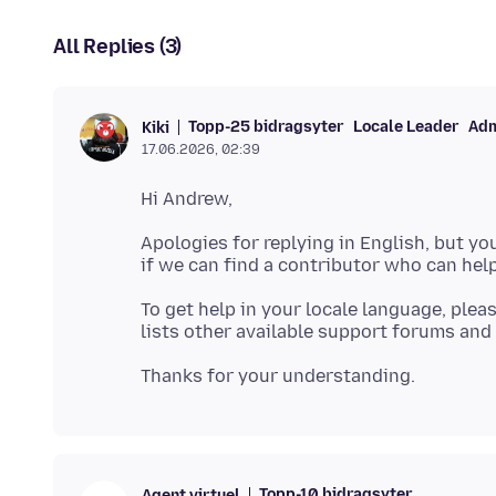
All Replies (3)
Topp-25 bidragsyter
Locale Leader
Adm
Kiki
17.06.2026, 02:39
Apologies for replying in English, but you
To get help in your locale language, plea
Topp-10 bidragsyter
Agent virtuel