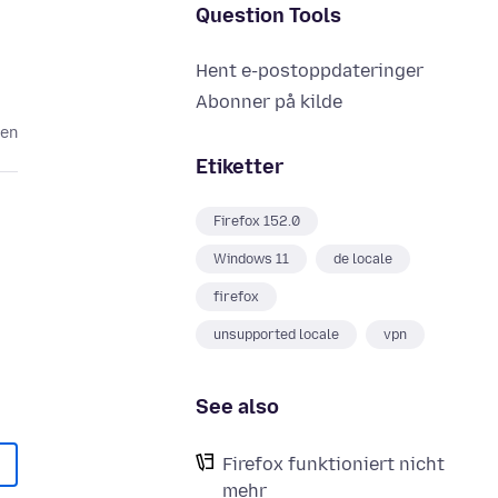
Question Tools
Hent e-postoppdateringer
Abonner på kilde
den
Etiketter
Firefox 152.0
Windows 11
de locale
firefox
unsupported locale
vpn
See also
Firefox funktioniert nicht
mehr