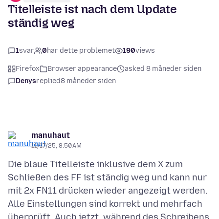
Titelleiste ist nach dem Update
ständig weg
1
svar
0
har dette problemet
190
views
Firefox
Browser appearance
asked 8 måneder siden
Denys
replied
8 måneder siden
manuhaut
11/17/25, 8:50 AM
Die blaue Titelleiste inklusive dem X zum
Schließen des FF ist ständig weg und kann nur
mit 2x FN11 drücken wieder angezeigt werden.
Alle Einstellungen sind korrekt und mehrfach
überprüft. Auch jetzt, während des Schreibens