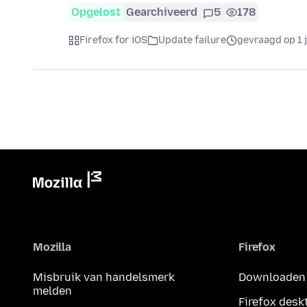
Opgelost
Gearchiveerd
5
178
Firefox for iOS
Update failure
gevraagd op 1 
Mozilla
Firefox
Misbruik van handelsmerk
Downloaden
melden
Firefox desk