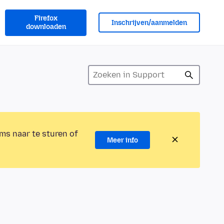
Firefox
Inschrijven/aanmelden
downloaden
ms naar te sturen of
Meer info