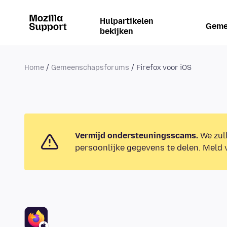
Hulpartikelen
Geme
bekijken
Home
Gemeenschapsforums
Firefox voor iOS
Vermijd ondersteuningsscams.
We zull
persoonlijke gegevens te delen. Meld v