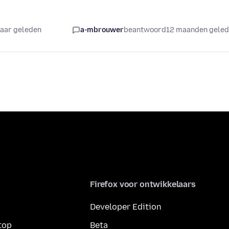
jaar geleden
a-mbrouwer
beantwoord
12 maanden gele
Firefox voor ontwikkelaars
Developer Edition
top
Beta