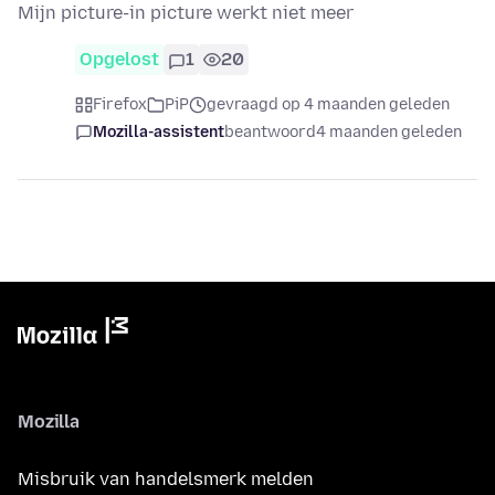
Mijn picture-in picture werkt niet meer
Opgelost
1
20
Firefox
PiP
gevraagd op 4 maanden geleden
Mozilla-assistent
beantwoord
4 maanden geleden
Mozilla
Misbruik van handelsmerk melden