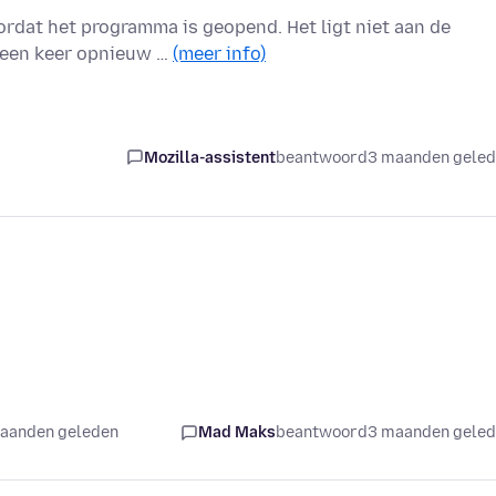
ordat het programma is geopend. Het ligt niet aan de
n een keer opnieuw …
(meer info)
Mozilla-assistent
beantwoord
3 maanden gele
maanden geleden
Mad Maks
beantwoord
3 maanden gele