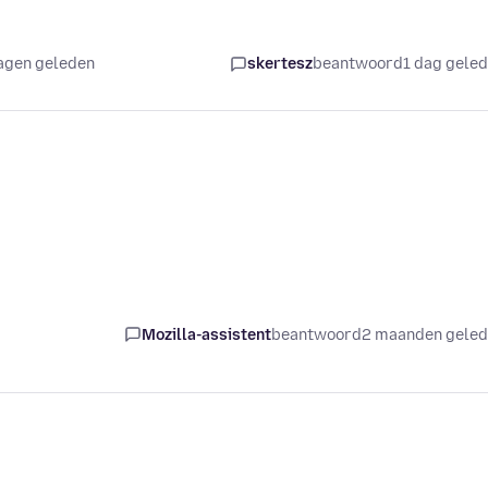
agen geleden
skertesz
beantwoord
1 dag gele
Mozilla-assistent
beantwoord
2 maanden gele