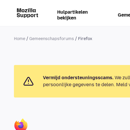
Hulpartikelen
Geme
bekijken
Home
Gemeenschapsforums
Firefox
Vermijd ondersteuningsscams.
We zull
persoonlijke gegevens te delen. Meld v