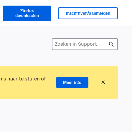
Firefox
Inschrijven/aanmelden
downloaden
ms naar te sturen of
Meer info