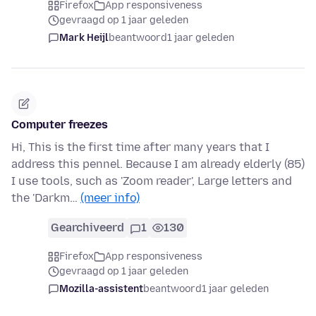
Firefox
App responsiveness
gevraagd op 1 jaar geleden
Mark Heijl
beantwoord
1 jaar geleden
Computer freezes
Hi, This is the first time after many years that I
address this pennel. Because I am already elderly (85)
I use tools, such as 'Zoom reader', Large letters and
the 'Darkm…
(meer info)
Gearchiveerd
1
130
Firefox
App responsiveness
gevraagd op 1 jaar geleden
Mozilla-assistent
beantwoord
1 jaar geleden