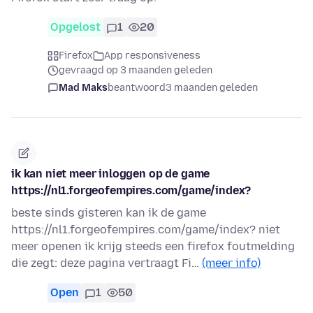
Opgelost
1
20
Firefox
App responsiveness
gevraagd op 3 maanden geleden
Mad Maks
beantwoord
3 maanden geleden
ik kan niet meer inloggen op de game
https://nl1.forgeofempires.com/game/index?
beste sinds gisteren kan ik de game
https://nl1.forgeofempires.com/game/index? niet
meer openen ik krijg steeds een firefox foutmelding
die zegt: deze pagina vertraagt Fi…
(meer info)
Open
1
50