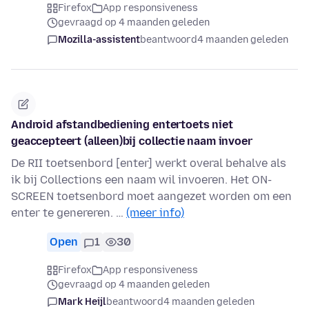
Firefox
App responsiveness
gevraagd op 4 maanden geleden
Mozilla-assistent
beantwoord
4 maanden geleden
Android afstandbediening entertoets niet
geaccepteert (alleen)bij collectie naam invoer
De RII toetsenbord [enter] werkt overal behalve als
ik bij Collections een naam wil invoeren. Het ON-
SCREEN toetsenbord moet aangezet worden om een
enter te genereren. …
(meer info)
Open
1
30
Firefox
App responsiveness
gevraagd op 4 maanden geleden
Mark Heijl
beantwoord
4 maanden geleden