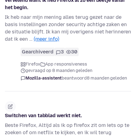
vervelend want ik heb Firefox al zo een beetje vanaf
het begin.
Ik heb naar mijn mening alles terug gezet naar de
basis instellingen zonder security achtige zaken en
de situatie blijft. Ik kan mij overigens niet herinneren
dat ik een …
(meer info)
Gearchiveerd
3
30
Firefox
App responsiveness
gevraagd op 8 maanden geleden
Mozilla-assistent
beantwoord
8 maanden geleden
Switchen van tabblad werkt niet.
Beste Firefox, Altijd als ik op firefox zit om iets op te
zoeken of om netflix te kijken, en ik wil terug