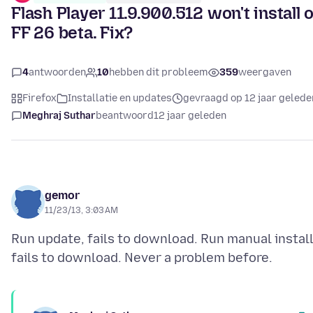
Flash Player 11.9.900.512 won't install 
FF 26 beta. Fix?
4
antwoorden
10
hebben dit probleem
359
weergaven
Firefox
Installatie en updates
gevraagd op 12 jaar gelede
Meghraj Suthar
beantwoord
12 jaar geleden
gemor
11/23/13, 3:03 AM
Run update, fails to download. Run manual install