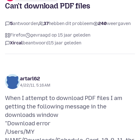
Can't download PDF files
5
antwoorden
37
hebben dit probleem
240
weergaven
Firefox
gevraagd op 15 jaar geleden
Xircal
beantwoord
15 jaar geleden
artarl62
4/22/11, 5:16 AM
When I attempt to download PDF files I am
getting the following message in the
downloads window
"Download error
/Users/MY