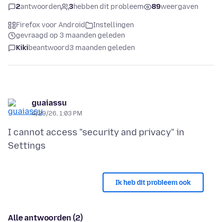
2
antwoorden
3
hebben dit probleem
89
weergaven
Firefox voor Android
Instellingen
gevraagd op 3 maanden geleden
Kiki
beantwoord
3 maanden geleden
guaiassu
4/29/26, 1:03 PM
I cannot access "security and privacy" in
Ik heb dit probleem ook
Alle antwoorden (2)