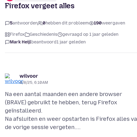
Firefox vergeet alles
5
antwoorden
0
hebben dit probleem
190
weergaven
Firefox
Geschiedenis
gevraagd op 1 jaar geleden
Mark Heijl
beantwoord
1 jaar geleden
wilvoor
4/8/25, 6:10 AM
Na een aantal maanden een andere browser
(BRAVE) gebruikt te hebben, terug Firefox
geïnstalleerd.
Na afsluiten en weer opstarten is Firefox alles v