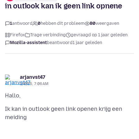
in outlook kan ik geen link opnene
1
antwoord
0
hebben dit probleem
80
weergaven
Firefox
Trage verbinding
gevraagd op 1 jaar geleden
Mozilla-assistent
beantwoord
1 jaar geleden
arjanvst47
1/6/25, 7:06 AM
Ik kan in outlook geen link openen krijg een