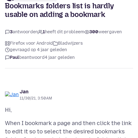
Bookmarks folders list is hardly
usable on adding a bookmark
3
antwoorden
1
heeft dit probleem
300
weergaven
Firefox voor Android
Bladwijzers
gevraagd op 4 jaar geleden
Paul
beantwoord
4 jaar geleden
Jan
11/30/21, 3:50 AM
When I bookmark a page and then click the link
to edit it so to select the desired bookmarks