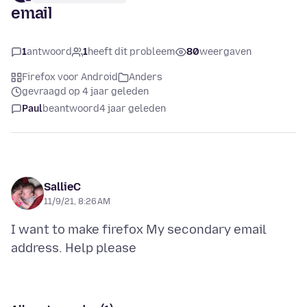
email
1
antwoord
1
heeft dit probleem
80
weergaven
Firefox voor Android
Anders
gevraagd op 4 jaar geleden
Paul
beantwoord
4 jaar geleden
SallieC
11/9/21, 8:26 AM
I want to make firefox My secondary email