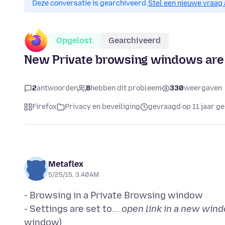
Deze conversatie is gearchiveerd.
Stel een nieuwe vraag 
Opgelost
Gearchiveerd
New Private browsing windows are
2
antwoorden
8
hebben dit probleem
330
weergaven
Firefox
Privacy en beveiliging
gevraagd op 11 jaar g
Metaflex
5/25/15, 3:40 AM
- Browsing in a Private Browsing window
- Settings are set to...
open link in a new win
window)