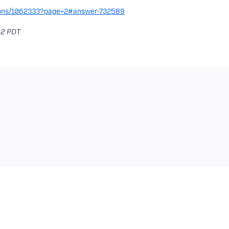
stions/1062333?page=2#answer-732589
12 PDT