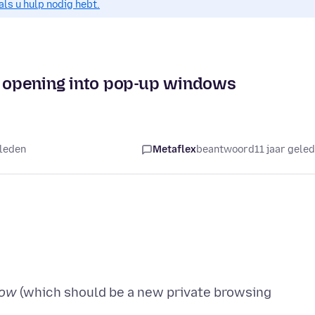
als u hulp nodig hebt.
 opening into pop-up windows
eleden
Metaflex
beantwoord
11 jaar gele
dow
(which should be a new private browsing