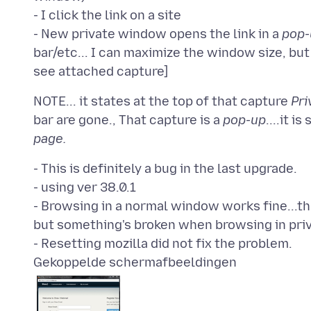
- I click the link on a site
- New private window opens the link in a
pop-
bar/etc... I can maximize the window size, but 
NOTE... it states at the top of that capture
Pri
bar are gone., That capture is a
pop-up
....it i
page.
- This is definitely a bug in the last upgrade.
- using ver 38.0.1
- Browsing in a normal window works fine...tha
but something's broken when browsing in pri
Gekoppelde schermafbeeldingen