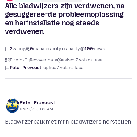
Alle bladwijzers zijn verdwenen, na
gesuggereerde probleemoplossing
en herinstallatie nog steeds
verdwenen
2
valiny
0
manana an'ity olana ity
100
views
Firefox
Recover data
asked 7 volana lasa
Peter Provoost
replied
7 volana lasa
Peter Provoost
12/26/25, 9:22 AM