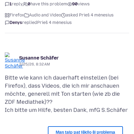
1
reply
0
have this problem
90
views
Firefox
Audio and Video
asked Prieš 4 mėnesius
Denys
replied
Prieš 4 mėnesius
Susanne Schäfer
3/25/26, 8:32 AM
Bitte wie kann ich dauerhaft einstellen (bei
Firefox), dass Videos, die ich mir anschauen
möchte, generell mit Ton starten (wie zb die
ZDF Mediathek)??
Man taip pat iškilo ši problema