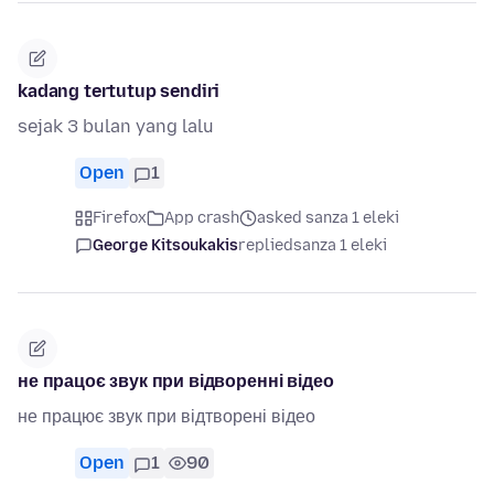
kadang tertutup sendiri
sejak 3 bulan yang lalu
Open
1
Firefox
App crash
asked sanza 1 eleki
George Kitsoukakis
replied
sanza 1 eleki
не працоє звук при відворенні відео
не працює звук при відтворені відео
Open
1
90