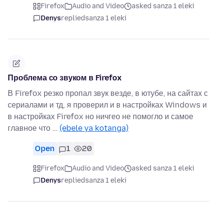
Firefox
Audio and Video
asked sanza 1 eleki
Denys
replied
sanza 1 eleki
Проблема со звуком в Firefox
В Firefox резко пропал звук везде, в ютубе, на сайтах с
сериалами и тд, я проверил и в настройках Windows и
в настройках Firefox но ничгео не помогло и самое
главное что …
(ebele ya kotanga)
Open
1
20
Firefox
Audio and Video
asked sanza 1 eleki
Denys
replied
sanza 1 eleki