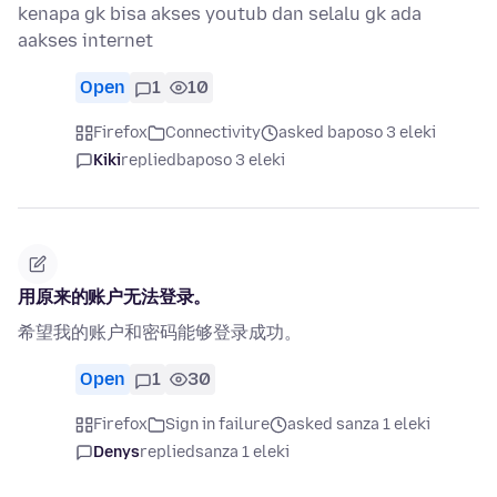
kenapa gk bisa akses youtub dan selalu gk ada
aakses internet
Open
1
10
Firefox
Connectivity
asked baposo 3 eleki
Kiki
replied
baposo 3 eleki
用原来的账户无法登录。
希望我的账户和密码能够登录成功。
Open
1
30
Firefox
Sign in failure
asked sanza 1 eleki
Denys
replied
sanza 1 eleki