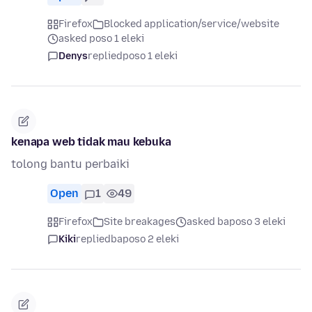
Firefox
Blocked application/service/website
asked poso 1 eleki
Denys
replied
poso 1 eleki
kenapa web tidak mau kebuka
tolong bantu perbaiki
Open
1
49
Firefox
Site breakages
asked baposo 3 eleki
Kiki
replied
baposo 2 eleki