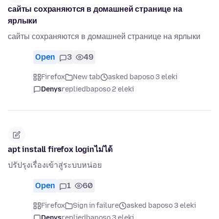
сайты сохраняются в домашней странице на
ярлыки
сайты сохраняются в домашней странице на ярлыки
Open
3
49
Firefox
New tab
asked baposo 3 eleki
Denys
replied
baposo 2 eleki
apt install firefox loginไม่ได้
ปรัปรุงเรื่องเข้าสู่ระบบหน่อย
Open
1
60
Firefox
Sign in failure
asked baposo 3 eleki
Denys
replied
baposo 3 eleki