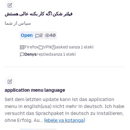
فیلتر شکن اگه کار بکنه عالی هستش
سپاس از شما
Open
2
40
Firefox
VPN
asked sanza 1 eleki
Denys
replied
sanza 1 eleki
application menu language
Seit dem letzten update kann ist das application
menu in english(usa) nicht mehr in deutsch. Ich habe
versucht das Sprachpaket in deutsch zu installieren,
ohne Erfolg. Au…
(ebele ya kotanga)