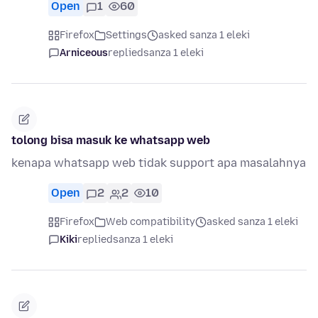
Open
1
60
Firefox
Settings
asked sanza 1 eleki
Arniceous
replied
sanza 1 eleki
tolong bisa masuk ke whatsapp web
kenapa whatsapp web tidak support apa masalahnya
Open
2
2
10
Firefox
Web compatibility
asked sanza 1 eleki
Kiki
replied
sanza 1 eleki