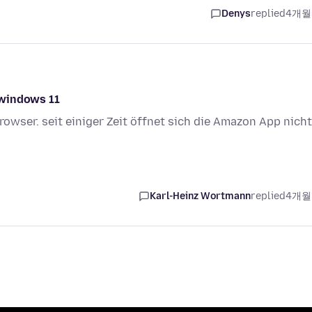
Denys
replied
4개월
 windows 11
rowser. seit einiger Zeit öffnet sich die Amazon App nicht
Karl-Heinz Wortmann
replied
4개월