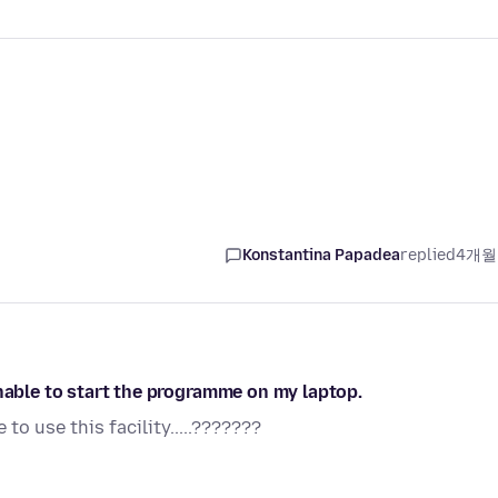
Konstantina Papadea
replied
4개월
unable to start the programme on my laptop.
to use this facility.....???????