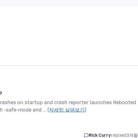
p
crashes on startup and crash reporter launches Rebooted
th -safe-mode and …
(자세히 살펴보기)
Rick Curry
replied
3개월