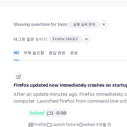
Showing questions for topic:
실행 실패 문제
태그된 질문 보이기:
Firefox 148.0.2
All
주목 필요함
응답 완료
완료
Firefox updated now immediately crashes on startu
After an update minutes ago, Firefox immediately 
computer. Launched firefox from command line wi
Solved
1
30
Firefox
Launch failure
asked 3개월 전