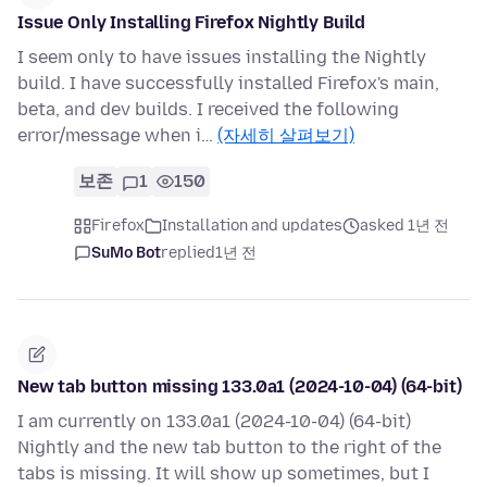
Issue Only Installing Firefox Nightly Build
I seem only to have issues installing the Nightly
build. I have successfully installed Firefox's main,
beta, and dev builds. I received the following
error/message when i…
(자세히 살펴보기)
보존
1
150
Firefox
Installation and updates
asked 1년 전
SuMo Bot
replied
1년 전
New tab button missing 133.0a1 (2024-10-04) (64-bit)
I am currently on 133.0a1 (2024-10-04) (64-bit)
Nightly and the new tab button to the right of the
tabs is missing. It will show up sometimes, but I