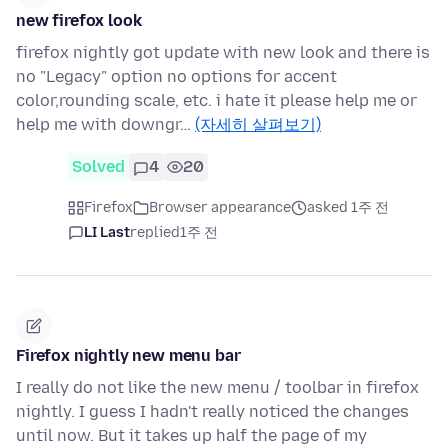
new firefox look
firefox nightly got update with new look and there is
no "Legacy" option no options for accent
color,rounding scale, etc. i hate it please help me or
help me with downgr…
(자세히 살펴보기)
Solved
4
20
Firefox
Browser appearance
asked 1주 전
LI Last
replied
1주 전
Firefox nightly new menu bar
I really do not like the new menu / toolbar in firefox
nightly. I guess I hadn't really noticed the changes
until now. But it takes up half the page of my