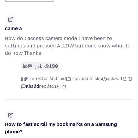
camera
How do I access camera mode I have been to
settings and pressed ALLOW but dont know what to
do now Thanks
보존
1
190
Firefox for Android
Tips and tricks
asked 1년 전
Khalid
replied
1년 전
How to fast scroll my bookmarks on a Samsung
phone?