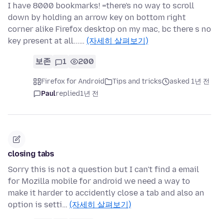
I have 8000 bookmarks! =there's no way to scroll
down by holding an arrow key on bottom right
corner alike Firefox desktop on my mac, bc there s no
key present at all...…
(자세히 살펴보기)
보존
1
200
Firefox for Android
Tips and tricks
asked 1년 전
Paul
replied
1년 전
closing tabs
Sorry this is not a question but I can't find a email
for Mozilla mobile for android we need a way to
make it harder to accidently close a tab and also an
option is setti…
(자세히 살펴보기)