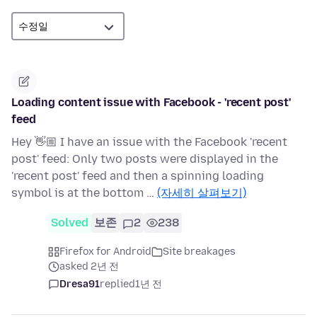
Loading content issue with Facebook - 'recent post'
feed
Hey 👋🏼 I have an issue with the Facebook 'recent
post' feed: Only two posts were displayed in the
'recent post' feed and then a spinning loading
symbol is at the bottom …
(자세히 살펴보기)
Solved
보존
2
238
Firefox for Android
Site breakages
asked 2년 전
Dresa91
replied
1년 전