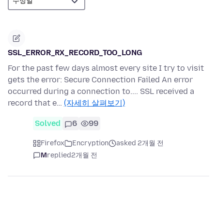
SSL_ERROR_RX_RECORD_TOO_LONG
For the past few days almost every site I try to visit
gets the error: Secure Connection Failed An error
occurred during a connection to.... SSL received a
record that e…
(자세히 살펴보기)
Solved
6
99
Firefox
Encryption
asked 2개월 전
M
replied
2개월 전