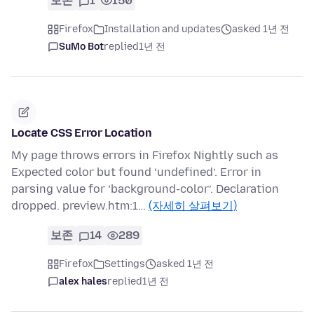
보존
1
150
Firefox
Installation and updates
asked 1년 전
SuMo Bot
replied
1년 전
Locate CSS Error Location
My page throws errors in Firefox Nightly such as
Expected color but found ‘undefined’. Error in
parsing value for ‘background-color’. Declaration
dropped. preview.htm:1…
(자세히 살펴보기)
보존
14
289
Firefox
Settings
asked 1년 전
alex hales
replied
1년 전