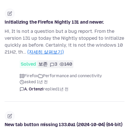
initializing the Firefox Nightly 131 and newer.
Hi, It is not a question but a bug report. From the
version 131 up today the Nightly stopped to initialize
quickly as before. Certainly, it is not the windows 10
21H2, th…
(자세히 살펴보기)
Solved
보존
3
140
Firefox
Performance and connectivity
asked 1년 전
A. Ortenzi
replied
1년 전
New tab button missing 133.0a1 (2024-10-04) (64-bit)