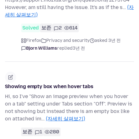
However, am still having the issue. It's as if the s…
(자
세히 살펴보기)
Solved
보존
2
614
Firefox
Privacy and security
asked 3년 전
Bjorn Williams
replied
3년 전
Showing empty box when hover tabs
Hi, so I've "Show an image preview when you hover
on a tab" setting under Tabs section "Off". Preview is
not showing but instead there is am empty box like
on attached im…
(자세히 살펴보기)
보존
1
280