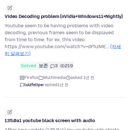
Video Decoding problem (nVidia+Windows11+Nightly)
Youtube seem to be having problems with video
decoding, previous frames seem to be displayed
from time to time. for ex, this video:
https://www.youtube.com/watch?v=dFhzME…
(자세
히 살펴보기)
Solved
보존
3
219
Firefox
Multimedia
asked 1년 전
luizfelipe
replied
1년 전
135.0a1 youtube black screen with audio
After new update (135.0a1) my youtube vids starts