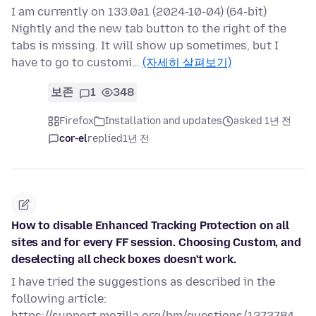
I am currently on 133.0a1 (2024-10-04) (64-bit)
Nightly and the new tab button to the right of the
tabs is missing. It will show up sometimes, but I
have to go to customi…
(자세히 살펴보기)
보존
1
348
Firefox
Installation and updates
asked 1년 전
cor-el
replied
1년 전
How to disable Enhanced Tracking Protection on all
sites and for every FF session. Choosing Custom, and
deselecting all check boxes doesn't work.
I have tried the suggestions as described in the
following article:
https://support.mozilla.org/bm/questions/1273784