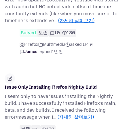
with audio but NO actual video. Also it timeline
constantly extends (like when you move cursor to
timeline is extends ve…
(자세히 살펴보기)
Solved
보존
10
130
Firefox
Multimedia
asked 1년 전
James
replied
1년 전
Issue Only Installing Firefox Nightly Build
I seem only to have issues installing the Nightly
build. I have successfully installed Firefox's main,
beta, and dev builds. I received the following
error/message when i…
(자세히 살펴보기)