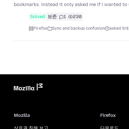
bookmarks. instead it only asked me if i wanted t
Solved
보존
1
230
Firefox
Sync and backup confusion
asked 9
Mozilla
Firefox
상표권 침해 보고
다운로드