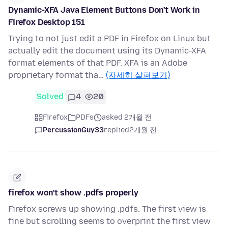
Dynamic-XFA Java Element Buttons Don't Work in
Firefox Desktop 151
Trying to not just edit a PDF in Firefox on Linux but
actually edit the document using its Dynamic-XFA
format elements of that PDF. XFA is an Adobe
proprietary format tha…
(자세히 살펴보기)
Solved
4
20
Firefox
PDFs
asked 2개월 전
PercussionGuy33
replied
2개월 전
firefox won't show .pdfs properly
Firefox screws up showing .pdfs. The first view is
fine but scrolling seems to overprint the first view