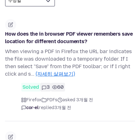
How does the in browser PDF viewer remembers save
location for different documents?
When viewing a PDF in Firefox the URL bar indicates
the file was downloaded to a temporary folder. If I
then select "Save" from the PDF toolbar; or if I right
click and s…
(자세히 살펴보기)
Solved
3
60
Firefox
PDFs
asked 3개월 전
cor-el
replied
3개월 전