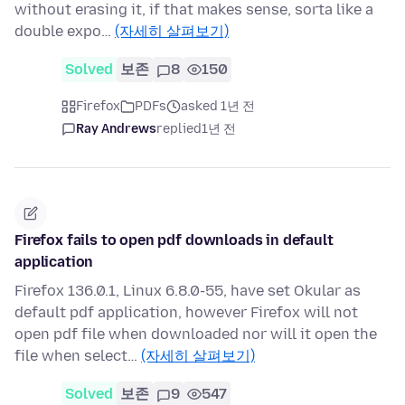
without erasing it, if that makes sense, sorta like a
double expo…
(자세히 살펴보기)
Solved
보존
8
150
Firefox
PDFs
asked 1년 전
Ray Andrews
replied
1년 전
Firefox fails to open pdf downloads in default
application
Firefox 136.0.1, Linux 6.8.0-55, have set Okular as
default pdf application, however Firefox will not
open pdf file when downloaded nor will it open the
file when select…
(자세히 살펴보기)
Solved
보존
9
547