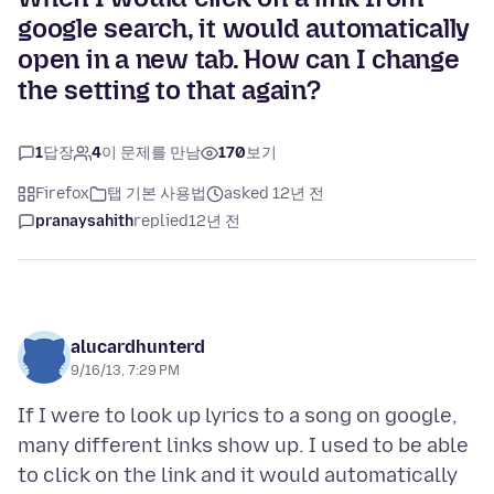
google search, it would automatically
open in a new tab. How can I change
the setting to that again?
1
답장
4
이 문제를 만남
170
보기
Firefox
탭 기본 사용법
asked 12년 전
pranaysahith
replied
12년 전
alucardhunterd
9/16/13, 7:29 PM
If I were to look up lyrics to a song on google,
many different links show up. I used to be able
to click on the link and it would automatically