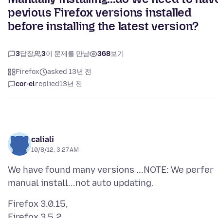
pevious Firefox versions installed
before installing the latest version?
3
답장
3
이 문제를 만남
368
보기
Firefox
asked 13년 전
cor-el
replied
13년 전
caliali
10/8/12, 3:27 AM
We have found many versions ...NOTE: We perfer
Firefox 3.0.15,
Firefox 3.5.2,