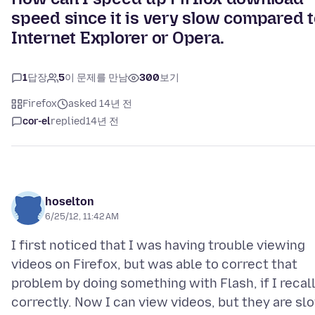
speed since it is very slow compared 
Internet Explorer or Opera.
1
답장
5
이 문제를 만남
300
보기
Firefox
asked 14년 전
cor-el
replied
14년 전
hoselton
6/25/12, 11:42 AM
I first noticed that I was having trouble viewing
videos on Firefox, but was able to correct that
problem by doing something with Flash, if I recal
correctly. Now I can view videos, but they are sl