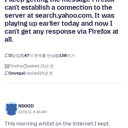
can't establish a connection to the
server at search.yahoo.com. It was
playing up earlier today and now I
can't get any response via Firefox at
all.
3
답장
47
이 문제를 만남
130
보기
Firefox
asked 15년 전
Dovegal
replied
15년 전
NIKKID
4/29/11, 8:46 AM
This morning whilst on the internet I kept