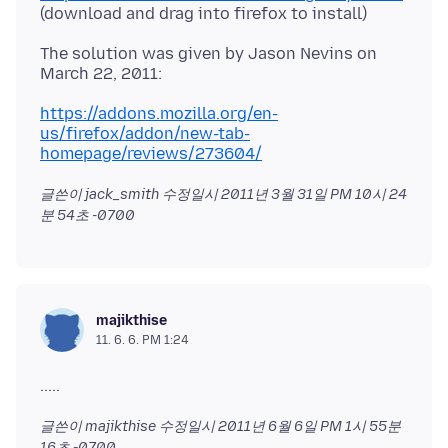
The solution was given by Jason Nevins on
https://addons.mozilla.org/en-
us/firefox/addon/new-tab-
homepage/reviews/273604/
글쓴이 jack_smith 수정일시
2011년 3월 31일 PM 10시 24
분 54초 -0700
majikthise
11. 6. 6. PM 1:24
글쓴이 majikthise 수정일시
2011년 6월 6일 PM 1시 55분
16초 -0700