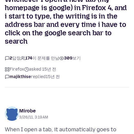
homepage is google) in Firefox 4, and
i start to type, the writing is in the
address bar and every time i have to
click on the google search bar to
search
2
답장
174
이 문제를 만남
309
보기
Firefox
asked 15년 전
majikthise
replied
15년 전
Mirobe
3/26/11, 3:19 AM
When I open a tab, it automatically goes to