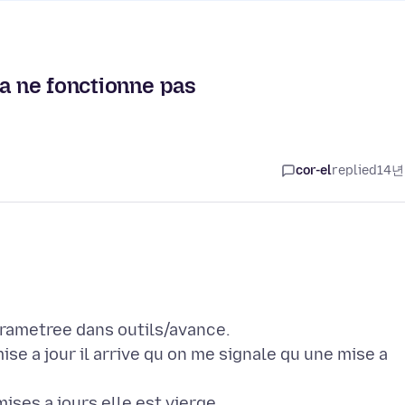
la ne fonctionne pas
cor-el
replied
14년
Parametree dans outils/avance.
se a jour il arrive qu on me signale qu une mise a