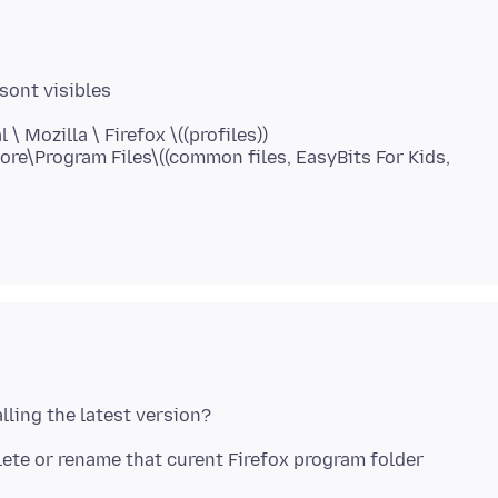
 \ Mozilla \ Firefox \((profiles))
re\Program Files\((common files, EasyBits For Kids,
lete or rename that curent Firefox program folder