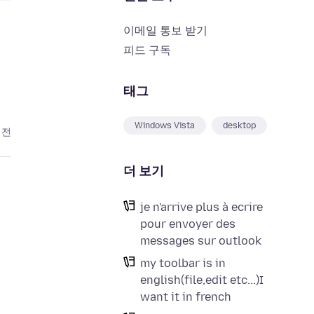
이메일 통보 받기
피드 구독
태그
Windows Vista
desktop
 전
더 보기
je n'arrive plus à ecrire
pour envoyer des
messages sur outlook
my toolbar is in
english(file,edit etc...)I
want it in french