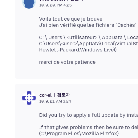
10. 9. 20. PM 4:25
Voila tout ce que je trouve
C: \ Users \ <utilisateur> \ AppData \ Local
C:\Users\<user>\AppData\Local\VirtualSto
검토자
cor-el
10. 9. 21. AM 3:24
If that gives problems then be sure to de