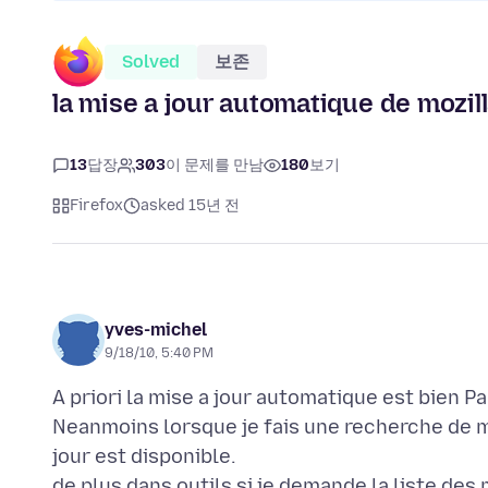
Solved
보존
la mise a jour automatique de mozil
13
답장
303
이 문제를 만남
180
보기
Firefox
asked 15년 전
yves-michel
9/18/10, 5:40 PM
A priori la mise a jour automatique est bien 
Neanmoins lorsque je fais une recherche de mi
jour est disponible.