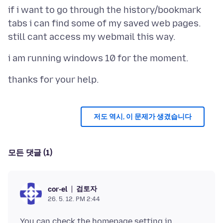
if i want to go through the history/bookmark
tabs i can find some of my saved web pages.
저도 역시, 이 문제가 생겼습니다
모든 댓글 (1)
검토자
cor-el
26. 5. 12. PM 2:44
You can check the homepage setting in