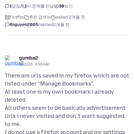
1
답장
1
이 문제를 만남
30
보기
Firefox
추천 검색어
asked 2개월 전
Rnguyen2005
replied
2개월 전
gumba2
5/11/26, 9:56 AM
There are urls saved in my firefox which are not
listed under "Manage Bookmarks".
At least one is my own bookmark i already
deleted.
All others seem to be basically advertisement.
Urls i never visited and don`t want suggested
to me.
I do not use a firefox account and my settings