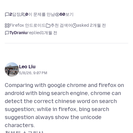
2
답장
0
이 문제를 만남
60
보기
Firefox 안드로이드
추천 검색어
asked 2개월 전
TyDraniu
replied
1개월 전
Leo Liu
5/8/26, 9:07 PM
Comparing with google chrome and firefox on
android with bing search engine, chrome can
detect the correct chinese word on search
suggestion; while in firefox, bing search
suggestion always show the unicode