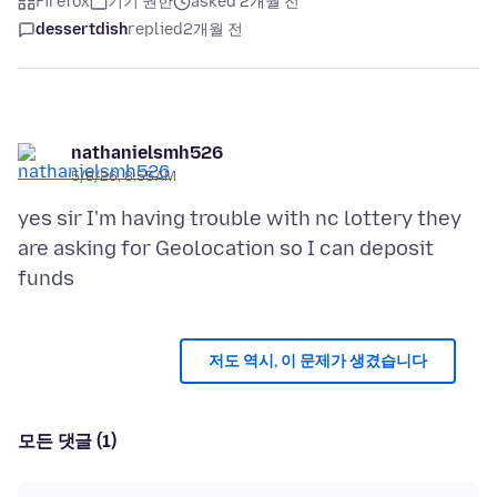
Firefox
기기 권한
asked 2개월 전
dessertdish
replied
2개월 전
nathanielsmh526
5/8/26, 8:55 AM
yes sir I'm having trouble with nc lottery they
are asking for Geolocation so I can deposit
저도 역시, 이 문제가 생겼습니다
모든 댓글 (1)